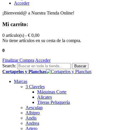
Acceder
¡Bienvenid@ a Nuestra Tienda Online!
Mi carrito:
0 artículo(s) -
€ 0,00
No tiene artículos en su cesta de la compra.
0
Finalizar Compra
Acceder
Search:
Buscar
Cortapelos y Planchas
Marcas
3 Claveles
Máquinas Corte
Alicates
Tijeras Peluquería
Aesculap
Albipro
Andis
Andrea
Artero