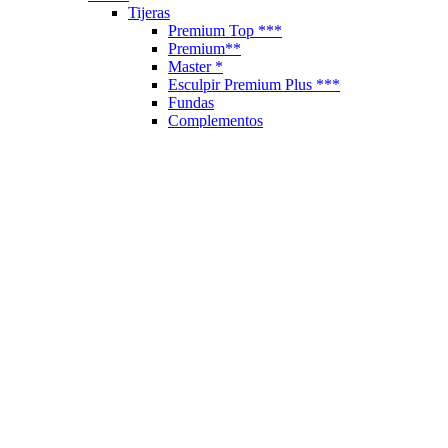
Tijeras
Premium Top ***
Premium**
Master *
Esculpir Premium Plus ***
Fundas
Complementos
Cortapelos
Accesorios Cortapelos
Lubricante
Cuchillas-Cabezales
Recalces
Planchas de Pelo
Secadores Profesionales
Difusores para Secador
Cepillos Artero
Mobiliario
Lavacabezas Peluquería
Maletas Profesionales
Cocteleras y Paletinas
Vestuario Profesional
Manicura y Estética
Alicates Piel
Alicates Uña
Afeitado